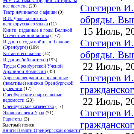
М.Е. Салтыков-Щедрин: сатирик на
Снегирев И.
все времена
(29)
Театр начинается с афиши
(0)
обряды. Вып
В.И. Даль: хранитель
великорусского языка
(11)
15 Июль, 2
Книги, изданные в годы Великой
Отечественной войны
(177)
Снегирев И.
Издано в годы войны в Чкалове
(Оренбурге)
(199)
обряды. Вып
Китай и его жизнь
(14)
Издания библиотеки
(193)
22 Июль, 2
Труды Оренбургской Ученой
Архивной Комиссии
(35)
Снегирев И.
Адрес-календари и справочные
(памятные) книжки Оренбургской
гражданского
губернии
(17)
Оренбургские епархиальные
22 Июль, 2
ведомости
(23)
Оренбургское казачество
(17)
Снегирев И.
Экология реки Урал
(51)
Раритеты
(3)
гражданского
Быстрый поиск
Книги Памяти Оренбургской области