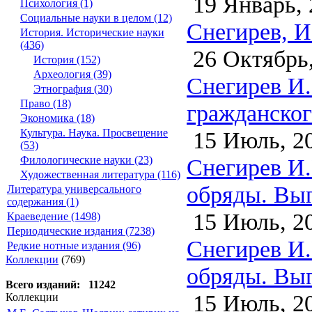
19 Январь, 
Психология (1)
Социальные науки в целом (12)
Снегирев, И
История. Исторические науки
(436)
26 Октябрь,
История (152)
Археология (39)
Снегирев И.
Этнография (30)
Право (18)
гражданского
Экономика (18)
15 Июль, 2
Культура. Наука. Просвещение
(53)
Снегирев И.
Филологические науки (23)
Художественная литература (116)
обряды. Вып
Литература универсального
содержания (1)
15 Июль, 2
Краеведение (1498)
Периодические издания (7238)
Снегирев И.
Редкие нотные издания (96)
Коллекции
(769)
обряды. Вып
Всего изданий: 11242
15 Июль, 2
Коллекции