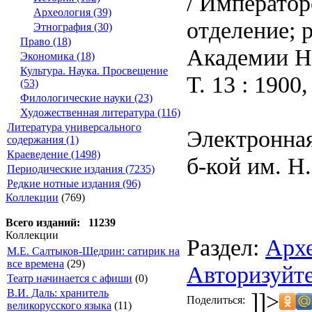
/ Император
Археология (39)
отделение; 
Этнография (30)
Право (18)
Академии На
Экономика (18)
Культура. Наука. Просвещение
Т. 13 : 1900,
(53)
Филологические науки (23)
Художественная литература (116)
Литература универсального
Электронная
содержания (1)
Краеведение (1498)
б-кой им. Н.
Периодические издания (7235)
Редкие нотные издания (96)
Коллекции
(769)
Всего изданий: 11239
Коллекции
Раздел:
Арх
М.Е. Салтыков-Щедрин: сатирик на
все времена
(29)
Авторизуйте
Театр начинается с афиши
(0)
В.И. Даль: хранитель
]]>
Поделиться:
великорусского языка
(11)