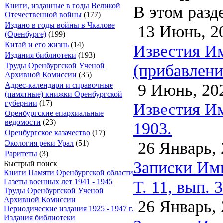
Книги, изданные в годы Великой
В этом разд
Отечественной войны
(177)
Издано в годы войны в Чкалове
13 Июнь, 2
(Оренбурге)
(199)
Китай и его жизнь
(14)
Известия Им
Издания библиотеки
(193)
(прибавлени
Труды Оренбургской Ученой
Архивной Комиссии
(35)
9 Июнь, 20
Адрес-календари и справочные
(памятные) книжки Оренбургской
губернии
(17)
Известия Им
Оренбургские епархиальные
ведомости
(23)
1903.
Оренбургское казачество
(17)
26 Январь, 
Экология реки Урал
(51)
Раритеты
(3)
Записки Имп
Быстрый поиск
Книги Памяти Оренбургской области
Т. 11, вып. 3
Газеты военных лет 1941 - 1945
Труды Оренбургской Ученой
Архивной Комиссии
26 Январь, 
Периодические издания 1925 - 1947 г.
Издания библиотеки