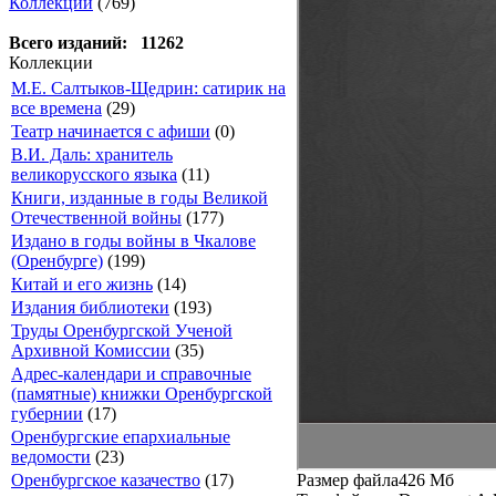
Коллекции
(769)
Всего изданий: 11262
Коллекции
М.Е. Салтыков-Щедрин: сатирик на
все времена
(29)
Театр начинается с афиши
(0)
В.И. Даль: хранитель
великорусского языка
(11)
Книги, изданные в годы Великой
Отечественной войны
(177)
Издано в годы войны в Чкалове
(Оренбурге)
(199)
Китай и его жизнь
(14)
Издания библиотеки
(193)
Труды Оренбургской Ученой
Архивной Комиссии
(35)
Адрес-календари и справочные
(памятные) книжки Оренбургской
губернии
(17)
Оренбургские епархиальные
ведомости
(23)
Размер файла
426 Мб
Оренбургское казачество
(17)