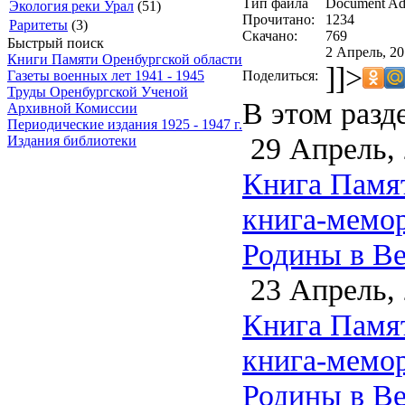
Тип файла
Document Ad
Экология реки Урал
(51)
Прочитано:
1234
Раритеты
(3)
Скачано:
769
Быстрый поиск
2 Апрель, 20
Книги Памяти Оренбургской области
]]>
Поделиться:
Газеты военных лет 1941 - 1945
Труды Оренбургской Ученой
В этом разд
Архивной Комиссии
Периодические издания 1925 - 1947 г.
29 Апрель,
Издания библиотеки
Книга Памят
книга-мемо
Родины в Ве
23 Апрель,
Книга Памят
книга-мемо
Родины в Ве