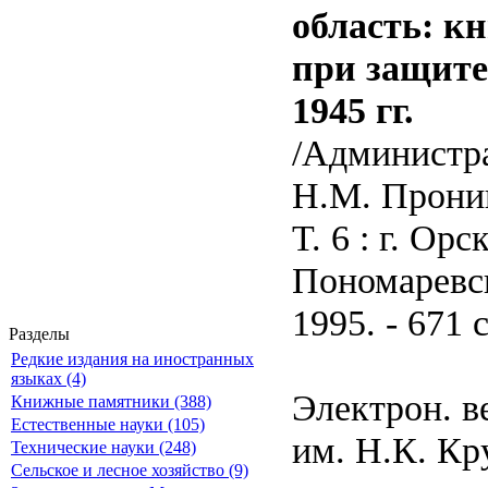
область: к
при защите
1945 гг.
/Администрац
Н.М. Пронин
Т. 6 : г. О
Пономаревск
1995. - 671 с
Разделы
Редкие издания на иностранных
языках (4)
Электрон. в
Книжные памятники (388)
Естественные науки (105)
им. Н.К. Кр
Технические науки (248)
Сельское и лесное хозяйство (9)