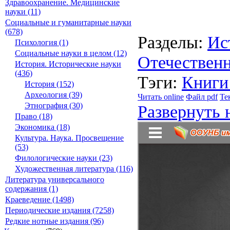
Здравоохранение. Медицинские
науки (11)
Социальные и гуманитарные науки
(678)
Разделы:
Ис
Психология (1)
Социальные науки в целом (12)
Отечествен
История. Исторические науки
(436)
Тэги:
Книги
История (152)
Археология (39)
Читать online
Файл pdf
Те
Этнография (30)
Развернуть 
Право (18)
Экономика (18)
Культура. Наука. Просвещение
(53)
Филологические науки (23)
Художественная литература (116)
Литература универсального
содержания (1)
Краеведение (1498)
Периодические издания (7258)
Редкие нотные издания (96)