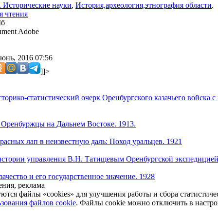
. Исторические науки
,
История,археология,этнография области
.
я чтения
Мб
ment Adobe
юнь, 2016 07:56
]]>
торико-статистический очерк Оренбургского казачьего войска с
Оренбуржцы на Дальнем Востоке. 1913.
красных лап в неизвестную даль: Поход уральцев. 1921
стории управления В.Н. Татищевым Оренбургской экспедицией (1
ачество и его государственное значение. 1928
ния, реклама
уются файлы «cookies» для улучшения работы и сбора статистич
зования файлов cookie
. Файлы cookie можно отключить в настро