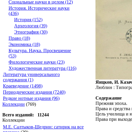
Социальные науки в целом (12)
История. Исторические науки
(436)
История (152)
Археология (39)
Этнография (30)
Право (18)
Экономика (18)
Культура. Наука. Просвещение
(53)
Филологические науки (23)
Художественная литература (116)
Литература универсального
содержания (1)
Яицков, И. Казач
Краеведение (1498)
Люблин : Типограф
Периодические издания (7240)
Содержание
Редкие нотные издания (96)
Прежняя эпоха.
Коллекции
(769)
Права и средства
Цель училища и 
Всего изданий: 11244
Права при выходе
Коллекции
М.Е. Салтыков-Щедрин: сатирик на все