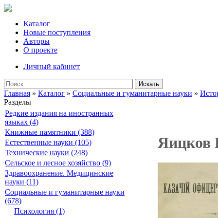
Каталог
Новые поступления
Авторы
О проекте
Личный кабинет
Искать
Главная
»
Каталог
»
Социальные и гуманитарные науки
»
Исто
Разделы
Редкие издания на иностранных
языках (4)
Книжные памятники (388)
Яицков И
Естественные науки (105)
Технические науки (248)
Сельское и лесное хозяйство (9)
Здравоохранение. Медицинские
науки (11)
Социальные и гуманитарные науки
(678)
Психология (1)