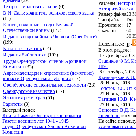
времена
(29)
Разделы:
История
Театр начинается с афиши
(0)
Авторизуйтесь дл
В.И. Даль: хранитель великорусского языка
Размер файла
23 
(11)
Тип файла
Docu
Книги, изданные в годы Великой
Прочитано:
17
Отечественной войны
(177)
Скачано:
60
30 И
Издано в годы войны в Чкалове (Оренбурге)
(199)
Поделиться:
]]>
Китай и его жизнь
(14)
В этом разделе:
Издания библиотеки
(193)
17 Декабрь, 2018
Стариков Ф.М. Ис
Труды Оренбургской Ученой Архивной
1891
Комиссии
(35)
6 Сентябрь, 2016
Адрес-календари и справочные (памятные)
Кривощеков А.И. 
книжки Оренбургской губернии
(17)
28 Июнь, 2016
Оренбургские епархиальные ведомости
(23)
Толстов В.С. От 
Оренбургское казачество
(17)
27 Июнь, 2016
Экология реки Урал
(51)
Татищев Ю.В. К и
Раритеты
(3)
27 Июнь, 2016
Синеоков В.Д. Каз
Быстрый поиск
faireinfo.ru
объявле
Книги Памяти Оренбургской области
На сайте использ
Газеты военных лет 1941 - 1945
условиями исполь
Труды Оренбургской Ученой Архивной
Комиссии