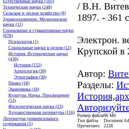
Естественные науки (105)
/ В.Н. Вите
Технические науки (248)
Сельское и лесное хозяйство (9)
1897. - 361 с
Здравоохранение. Медицинские
науки (11)
Социальные и гуманитарные науки
(678)
Электрон. ве
Психология (1)
Социальные науки в целом (12)
Крупской в 
История. Исторические науки
(436)
История (152)
Автор:
Вите
Археология (39)
Этнография (30)
Разделы:
Ис
Право (18)
Экономика (18)
История,арх
Культура. Наука. Просвещение
(53)
Авторизуйте
Филологические науки (23)
Художественная литература (116)
Размер файла
96 Мб
Литература универсального
Тип файла
Document Ad
содержания (1)
Прочитано:
2228