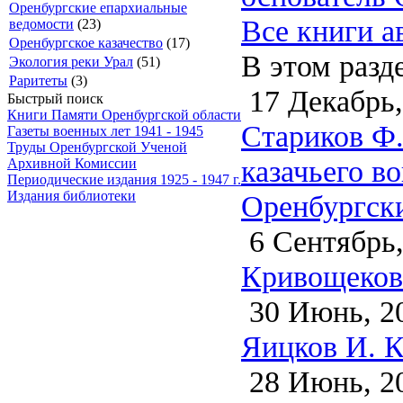
Оренбургские епархиальные
Все книги а
ведомости
(23)
Оренбургское казачество
(17)
В этом разд
Экология реки Урал
(51)
Раритеты
(3)
17 Декабрь,
Быстрый поиск
Книги Памяти Оренбургской области
Стариков Ф.
Газеты военных лет 1941 - 1945
Труды Оренбургской Ученой
казачьего в
Архивной Комиссии
Периодические издания 1925 - 1947 г.
Издания библиотеки
Оренбургски
6 Сентябрь,
Кривощеков
30 Июнь, 2
Яицков И. К
28 Июнь, 2