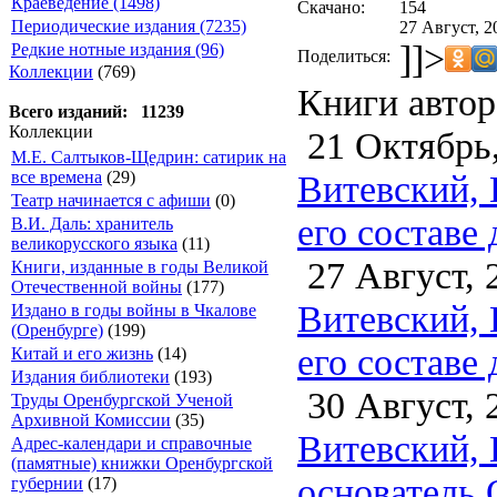
Краеведение (1498)
Скачано:
154
Периодические издания (7235)
27 Август, 2
]]>
Редкие нотные издания (96)
Поделиться:
Коллекции
(769)
Книги автор
Всего изданий: 11239
Коллекции
21 Октябрь,
М.Е. Салтыков-Щедрин: сатирик на
Витевский, 
все времена
(29)
Театр начинается с афиши
(0)
его составе 
В.И. Даль: хранитель
великорусского языка
(11)
27 Август, 
Книги, изданные в годы Великой
Отечественной войны
(177)
Витевский, 
Издано в годы войны в Чкалове
(Оренбурге)
(199)
его составе 
Китай и его жизнь
(14)
Издания библиотеки
(193)
30 Август, 
Труды Оренбургской Ученой
Архивной Комиссии
(35)
Витевский, 
Адрес-календари и справочные
(памятные) книжки Оренбургской
основатель 
губернии
(17)