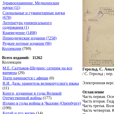
Здравоохранение. Медицинские
науки (11)
Социальные и гуманитарные науки
(678)
Литература универсального
содержания (1)
Краеведение (1498)
Периодические издания (7258)
Редкие нотные издания (96)
Коллекции
(769)
Всего изданий: 11262
Коллекции
М.Е. Салтыков-Щедрин: сатирик на все
Герольд, С. Ана
времена
(29)
/ С. Герольд ; пер
Театр начинается с афиши
(0)
Электронная верси
В.И. Даль: хранитель великорусского языка
(11)
Оглавление
Книги, изданные в годы Великой
Часть первая. О
Отечественной войны
(177)
Часть вторая. Ги
Издано в годы войны в Чкалове (Оренбурге)
Часть третья. Во
(199)
Часть четвертая.
Китай и его жизнь
(14)