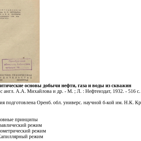
литические основы добычи нефти, газа и воды из скважин
. с англ. А.А. Михайлова и др. - М. ; Л. : Нефтеиздат, 1932. - 516 с.
я подготовлена Оренб. обл. универс. научной б-кой им. Н.К. Кр
сновные принципы
дравлический режим
люметрический режим
 Капиллярный режим