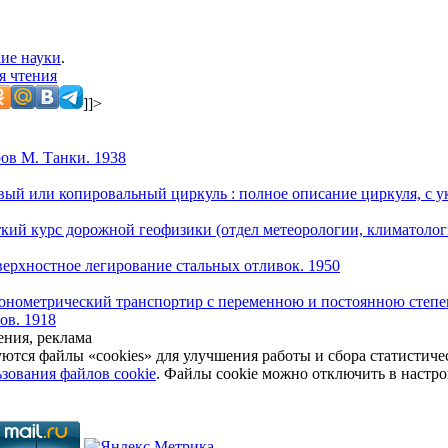
ие науки
.
я чтения
]]>
ров М. Танки. 1938
вый или копировальный циркуль : полное описание циркуля, с у
ий курс дорожной геофизики (отдел метеорологии, климатолог
ерхностное легирование стальных отливок. 1950
онометрический транспортир с переменною и постоянною степен
ов. 1918
ния, реклама
уются файлы «cookies» для улучшения работы и сбора статистич
зования файлов cookie
. Файлы cookie можно отключить в настро