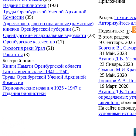
Приложения
Издания библиотеки
(193)
Труды Оренбургской Ученой Архивной
Комиссии
(35)
Раздел:
Техническ
Авторизуйтесь дл
Адрес-календари и справочные (памятные)
книжки Оренбургской губернии
(17)
Поделиться:
]]>
Оренбургские епархиальные ведомости
(23)
В этом разделе:
Оренбургское казачество
(17)
9 Сентябрь, 2025
Боргенс В., Сама
Экология реки Урал
(51)
31 Май, 2023
Раритеты
(3)
Агапов Д.В. Угло
Быстрый поиск
23 Январь, 2023
Книги Памяти Оренбургской области
Сумгин М.И.Кратк
Газеты военных лет 1941 - 1945
25 Май, 2020
Труды Оренбургской Ученой Архивной
Горшков А.А. Пов
Комиссии
19 Март, 2020
Периодические издания 1925 - 1947 г.
Агапов Д.В. Триг
Издания библиотеки
определяемых угл
faireinfo.ru
объявле
На сайте использ
условиями исполь