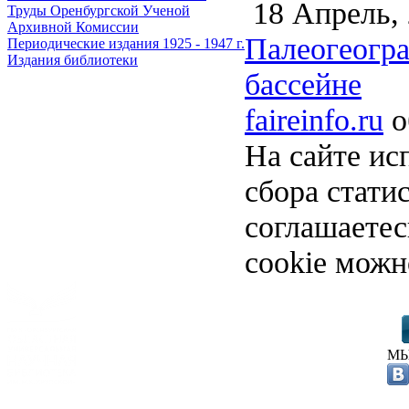
18 Апрель,
Труды Оренбургской Ученой
Архивной Комиссии
Палеогеогра
Периодические издания 1925 - 1947 г.
Издания библиотеки
бассейне
faireinfo.ru
о
На сайте ис
сбора стати
соглашаете
cookie можн
МЫ