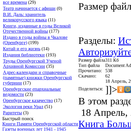
все времена
(29)
Размер файл
Театр начинается с афиши
(0)
В.И. Даль: хранитель
великорусского языка
(11)
Книги, изданные в годы Великой
Отечественной войны
(177)
Разделы:
Ис
Издано в годы войны в Чкалове
(Оренбурге)
(199)
Авторизуйте
Китай и его жизнь
(14)
Издания библиотеки
(193)
Размер файла
311 Кб
Труды Оренбургской Ученой
Тип файла
Document Ad
Архивной Комиссии
(35)
Прочитано:
538
Адрес-календари и справочные
Скачано:
62
(памятные) книжки Оренбургской
18 Апрель, 2
губернии
(17)
]]>
Поделиться:
Оренбургские епархиальные
ведомости
(23)
В этом разд
Оренбургское казачество
(17)
Экология реки Урал
(51)
18 Апрель,
Раритеты
(3)
Быстрый поиск
Книга Боль
Книги Памяти Оренбургской области
Газеты военных лет 1941 - 1945