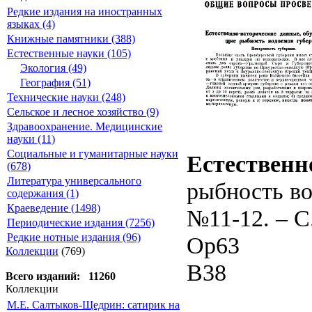
Редкие издания на иностранных
языках (4)
Книжные памятники (388)
Естественные науки (105)
Экология (49)
География (51)
Технические науки (248)
Сельское и лесное хозяйство (9)
Здравоохранение. Медицинские
науки (11)
Социальные и гуманитарные науки
Естественн
(678)
Литература универсального
рыбность во
содержания (1)
Краеведение (1498)
№11-12. – С
Периодические издания (7256)
Редкие нотные издания (96)
Ор63
Коллекции
(769)
В38
Всего изданий: 11260
Коллекции
М.Е. Салтыков-Щедрин: сатирик на