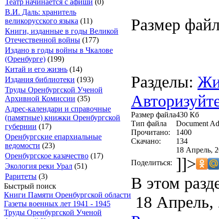
Театр начинается с афиши
(0)
В.И. Даль: хранитель
Размер файл
великорусского языка
(11)
Книги, изданные в годы Великой
Отечественной войны
(177)
Издано в годы войны в Чкалове
(Оренбурге)
(199)
Китай и его жизнь
(14)
Разделы:
Жи
Издания библиотеки
(193)
Труды Оренбургской Ученой
Авторизуйте
Архивной Комиссии
(35)
Адрес-календари и справочные
Размер файла
430 Кб
(памятные) книжки Оренбургской
Тип файла
Document Ad
губернии
(17)
Прочитано:
1400
Оренбургские епархиальные
Скачано:
134
ведомости
(23)
18 Апрель, 2
Оренбургское казачество
(17)
]]>
Поделиться:
Экология реки Урал
(51)
Раритеты
(3)
В этом разд
Быстрый поиск
Книги Памяти Оренбургской области
18 Апрель,
Газеты военных лет 1941 - 1945
Труды Оренбургской Ученой