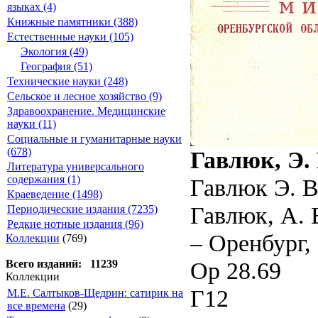
языках (4)
Книжные памятники (388)
Естественные науки (105)
Экология (49)
География (51)
Технические науки (248)
Сельское и лесное хозяйство (9)
Здравоохранение. Медицинские
науки (11)
Социальные и гуманитарные науки
(678)
Гавлюк, Э. 
Литература универсального
содержания (1)
Гавлюк Э. В
Краеведение (1498)
Гавлюк, А. В
Периодические издания (7235)
Редкие нотные издания (96)
– Оренбург, 
Коллекции
(769)
Ор 28.69
Всего изданий: 11239
Коллекции
Г12
М.Е. Салтыков-Щедрин: сатирик на
все времена
(29)