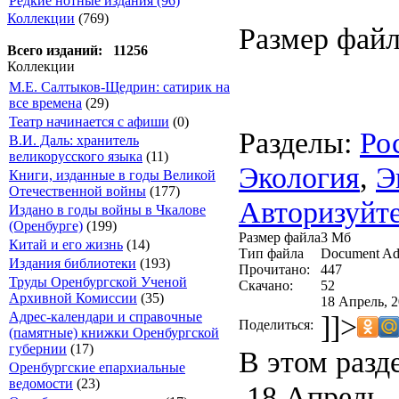
Редкие нотные издания (96)
Коллекции
(769)
Размер файл
Всего изданий: 11256
Коллекции
М.Е. Салтыков-Щедрин: сатирик на
все времена
(29)
Театр начинается с афиши
(0)
Разделы:
Ро
В.И. Даль: хранитель
великорусского языка
(11)
Экология
,
Э
Книги, изданные в годы Великой
Отечественной войны
(177)
Авторизуйте
Издано в годы войны в Чкалове
(Оренбурге)
(199)
Размер файла
3 Mб
Китай и его жизнь
(14)
Тип файла
Document Ad
Издания библиотеки
(193)
Прочитано:
447
Труды Оренбургской Ученой
Скачано:
52
Архивной Комиссии
(35)
18 Апрель, 2
Адрес-календари и справочные
]]>
Поделиться:
(памятные) книжки Оренбургской
губернии
(17)
В этом разд
Оренбургские епархиальные
ведомости
(23)
18 Апрель,