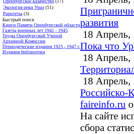
Оренбургское казачество
(17)
Экология реки Урал
(51)
Пригранично
Раритеты
(3)
развития
Быстрый поиск
Книги Памяти Оренбургской области
Газеты военных лет 1941 - 1945
18 Апрель,
Труды Оренбургской Ученой
Архивной Комиссии
Пока что У
Периодические издания 1925 - 1947 г.
Издания библиотеки
18 Апрель,
Территориал
18 Апрель,
Российско-К
faireinfo.ru
о
На сайте ис
сбора стати