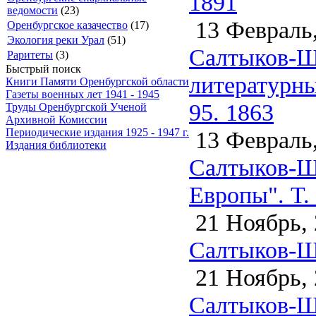
1891
ведомости
(23)
13 Февраль,
Оренбургское казачество
(17)
Экология реки Урал
(51)
Салтыков-Ще
Раритеты
(3)
Быстрый поиск
литературн
Книги Памяти Оренбургской области
Газеты военных лет 1941 - 1945
95. 1863
Труды Оренбургской Ученой
Архивной Комиссии
13 Февраль,
Периодические издания 1925 - 1947 г.
Издания библиотеки
Салтыков-Щ
Европы". Т. 
21 Ноябрь, 
Салтыков-Щ
21 Ноябрь, 
Салтыков-Щ