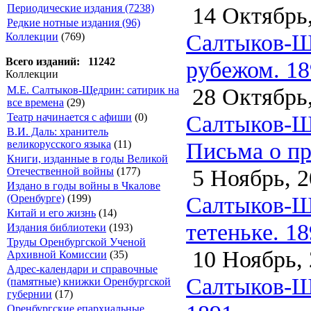
14 Октябрь,
Периодические издания (7238)
Редкие нотные издания (96)
Салтыков-Ще
Коллекции
(769)
Всего изданий: 11242
рубежом. 18
Коллекции
28 Октябрь,
М.Е. Салтыков-Щедрин: сатирик на
все времена
(29)
Салтыков-Ще
Театр начинается с афиши
(0)
В.И. Даль: хранитель
Письма о пр
великорусского языка
(11)
Книги, изданные в годы Великой
5 Ноябрь, 2
Отечественной войны
(177)
Издано в годы войны в Чкалове
Салтыков-Щ
(Оренбурге)
(199)
Китай и его жизнь
(14)
тетеньке. 1
Издания библиотеки
(193)
Труды Оренбургской Ученой
10 Ноябрь, 
Архивной Комиссии
(35)
Адрес-календари и справочные
Салтыков-Ще
(памятные) книжки Оренбургской
губернии
(17)
Оренбургские епархиальные