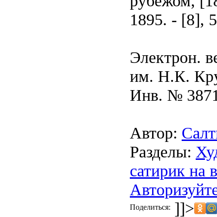
рубежом, [18
1895. - [8], 
Электрон. в
им. Н.К. Кр
Инв. № 387
Автор:
Салт
Разделы:
Ху
сатирик на 
Авторизуйте
]]>
Поделиться: