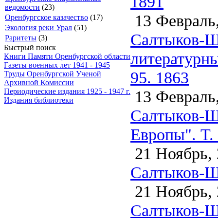
1891
ведомости
(23)
13 Февраль,
Оренбургское казачество
(17)
Экология реки Урал
(51)
Салтыков-Ще
Раритеты
(3)
Быстрый поиск
литературн
Книги Памяти Оренбургской области
Газеты военных лет 1941 - 1945
95. 1863
Труды Оренбургской Ученой
Архивной Комиссии
13 Февраль,
Периодические издания 1925 - 1947 г.
Издания библиотеки
Салтыков-Щ
Европы". Т. 
21 Ноябрь, 
Салтыков-Щ
21 Ноябрь, 
Салтыков-Щ