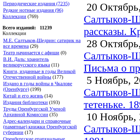
20 Октябрь,
Периодические издания (7235)
Редкие нотные издания (96)
Салтыков-Щ
Коллекции
(769)
Всего изданий: 11239
рассказы. К
Коллекции
28 Октябрь,
М.Е. Салтыков-Щедрин: сатирик на
все времена
(29)
Салтыков-Ще
Театр начинается с афиши
(0)
В.И. Даль: хранитель
Письма о пр
великорусского языка
(11)
Книги, изданные в годы Великой
5 Ноябрь, 2
Отечественной войны
(177)
Издано в годы войны в Чкалове
Салтыков-Щ
(Оренбурге)
(199)
Китай и его жизнь
(14)
тетеньке. 1
Издания библиотеки
(193)
Труды Оренбургской Ученой
10 Ноябрь, 
Архивной Комиссии
(35)
Адрес-календари и справочные
Салтыков-Ще
(памятные) книжки Оренбургской
губернии
(17)
Оренбургские епархиальные