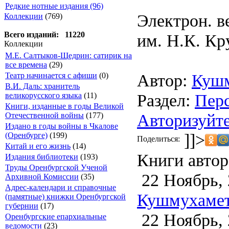
Редкие нотные издания (96)
Электрон. в
Коллекции
(769)
Всего изданий: 11220
им. Н.К. Кр
Коллекции
М.Е. Салтыков-Щедрин: сатирик на
все времена
(29)
Автор:
Кушм
Театр начинается с афиши
(0)
В.И. Даль: хранитель
Раздел:
Перс
великорусского языка
(11)
Книги, изданные в годы Великой
Авторизуйте
Отечественной войны
(177)
Издано в годы войны в Чкалове
]]>
(Оренбурге)
(199)
Поделиться:
Китай и его жизнь
(14)
Книги автор
Издания библиотеки
(193)
Труды Оренбургской Ученой
22 Ноябрь, 
Архивной Комиссии
(35)
Адрес-календари и справочные
Кушмухамето
(памятные) книжки Оренбургской
губернии
(17)
22 Ноябрь, 
Оренбургские епархиальные
ведомости
(23)