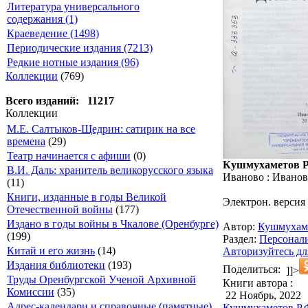
Литература универсального
содержания (1)
Краеведение (1498)
Периодические издания (7213)
Редкие нотные издания (96)
Коллекции
(769)
Всего изданий: 11217
Коллекции
М.Е. Салтыков-Щедрин: сатирик на все
времена
(29)
Театр начинается с афиши
(0)
Кушмухаметов Р.
В.И. Даль: хранитель великорусского языка
Иваново : Иванов.
(11)
Книги, изданные в годы Великой
Электрон. версия
Отечественной войны
(177)
Издано в годы войны в Чкалове (Оренбурге)
Автор:
Кушмухам
(199)
Раздел:
Персонали
Китай и его жизнь
(14)
Авторизуйтесь дл
Издания библиотеки
(193)
Поделиться:
]]>
Труды Оренбургской Ученой Архивной
Книги автора :
Комиссии
(35)
22 Ноябрь, 2022
Адрес-календари и справочные (памятные)
Кушмухаметов Р.Ф