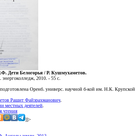
Ф. Дети Белогорья / Р. Кушмухаметов.
 энергоколледж, 2010. - 55 с.
 подготовлена Оренб. универс. научной б-кой им. Н.К. Крупской
етов Рашит Файзрахманович
.
и местных деятелей
.
я чтения
]]>
. Ангелы земли. 2012