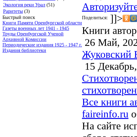
Авторизуйте
Экология реки Урал
(51)
Раритеты
(3)
]]>
Быстрый поиск
Поделиться:
Книги Памяти Оренбургской области
Книги автор
Газеты военных лет 1941 - 1945
Труды Оренбургской Ученой
26 Май, 20
Архивной Комиссии
Периодические издания 1925 - 1947 г.
Издания библиотеки
Жуковский В
15 Декабрь,
Стихотворен
стихотворен
Все книги а
faireinfo.ru
о
На сайте ис