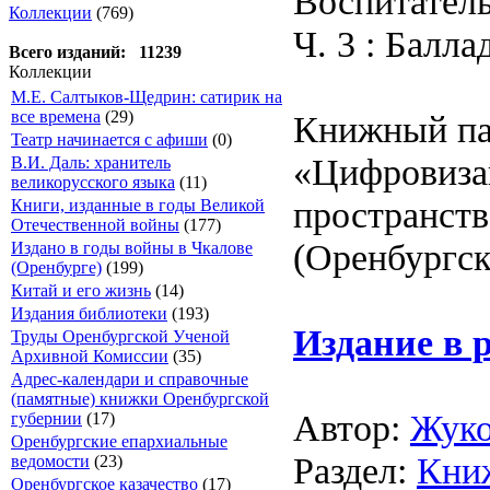
Воспитатель
Коллекции
(769)
Ч. 3 : Баллад
Всего изданий: 11239
Коллекции
М.Е. Салтыков-Щедрин: сатирик на
все времена
(29)
Книжный па
Театр начинается с афиши
(0)
«Цифровиза
В.И. Даль: хранитель
великорусского языка
(11)
пространств
Книги, изданные в годы Великой
Отечественной войны
(177)
(Оренбургск
Издано в годы войны в Чкалове
(Оренбурге)
(199)
Китай и его жизнь
(14)
Издания библиотеки
(193)
Издание в 
Труды Оренбургской Ученой
Архивной Комиссии
(35)
Адрес-календари и справочные
(памятные) книжки Оренбургской
Автор:
Жуко
губернии
(17)
Оренбургские епархиальные
Раздел:
Кни
ведомости
(23)
Оренбургское казачество
(17)