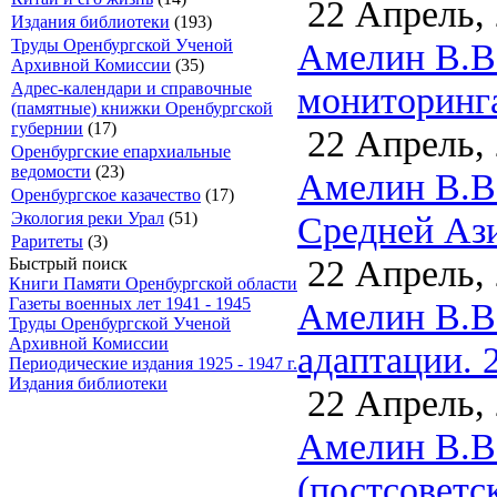
22 Апрель,
Издания библиотеки
(193)
Амелин В.В.
Труды Оренбургской Ученой
Архивной Комиссии
(35)
мониторинга
Адрес-календари и справочные
(памятные) книжки Оренбургской
губернии
(17)
22 Апрель,
Оренбургские епархиальные
ведомости
(23)
Амелин В.В
Оренбургское казачество
(17)
Средней Ази
Экология реки Урал
(51)
Раритеты
(3)
22 Апрель,
Быстрый поиск
Книги Памяти Оренбургской области
Газеты военных лет 1941 - 1945
Амелин В.В
Труды Оренбургской Ученой
Архивной Комиссии
адаптации. 
Периодические издания 1925 - 1947 г.
Издания библиотеки
22 Апрель,
Амелин В.В
(постсоветс