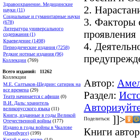
Здравоохранение. Медицинские
2. Нараста
науки (11)
Социальные и гуманитарные науки
3. Факторы
(678)
Литература универсального
проявления
содержания (1)
Краеведение (1498)
4. Деятельн
Периодические издания (7258)
Редкие нотные издания (96)
предупрежд
Коллекции
(769)
Всего изданий: 11262
Коллекции
Автор:
Амел
М.Е. Салтыков-Щедрин: сатирик на
все времена
(29)
Раздел:
Исто
Театр начинается с афиши
(0)
В.И. Даль: хранитель
Авторизуйте
великорусского языка
(11)
Книги, изданные в годы Великой
]]>
Поделиться:
Отечественной войны
(177)
Издано в годы войны в Чкалове
Книги автор
(Оренбурге)
(199)
Китай и его жизнь
(14)