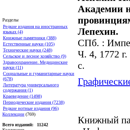
Академии н
провинциям 
Разделы
Редкие издания на иностранных
Лепехин.
языках (4)
Книжные памятники (388)
СПб. : Импе
Естественные науки (105)
Технические науки (248)
Ч. 4, 1772 г
Сельское и лесное хозяйство (9)
с.
Здравоохранение. Медицинские
науки (11)
Социальные и гуманитарные науки
Графические
(678)
Литература универсального
содержания (1)
Краеведение (1498)
Периодические издания (7238)
Редкие нотные издания (96)
Коллекции
(769)
Книжный па
Всего изданий: 11242
Коллекции