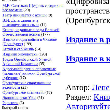
«Цифровиза
М.Е. Салтыков-Щедрин: сатирик на
пространств
все времена
(29)
Театр начинается с афиши
(0)
(Оренбургск
В.И. Даль: хранитель
великорусского языка
(11)
Книги, изданные в годы Великой
Отечественной войны
(177)
Издание в 
Издано в годы войны в Чкалове
(Оренбурге)
(199)
Китай и его жизнь
(14)
Издания библиотеки
(193)
Издание в 
Труды Оренбургской Ученой
Архивной Комиссии
(35)
Адрес-календари и справочные
(памятные) книжки Оренбургской
губернии
(17)
Оренбургские епархиальные
Автор:
Лепе
ведомости
(23)
Оренбургское казачество
(17)
Раздел:
Кни
Экология реки Урал
(51)
Раритеты
(3)
Авторизуйте
Быстрый поиск