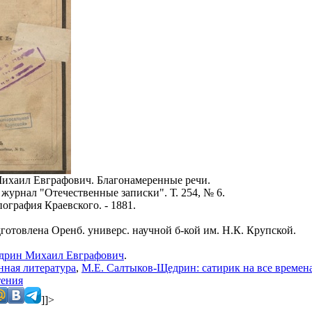
ихаил Евграфович. Благонамеренные речи.
журнал "Отечественные записки". Т. 254, № 6.
ография Краевского. - 1881.
готовлена Оренб. универс. научной б-кой им. Н.К. Крупской.
дрин Михаил Евграфович
.
нная литература
,
М.Е. Салтыков-Щедрин: сатирик на все времен
тения
]]>