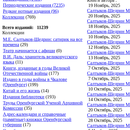
Книги автора :
Периодические издания (7235)
19 Ноябрь, 2025
Салтыков-Щедрин М.
Редкие нотные издания (96)
20 Ноябрь, 2025
Коллекции
(769)
Салтыков-Щедрин М.
18 Ноябрь, 2025
Всего изданий: 11239
Салтыков-Щедрин М.Е
Коллекции
10 Ноябрь, 2025
М.Е. Салтыков-Щедрин: сатирик на все
Салтыков-Щедрин М.Е
времена
(29)
12 Ноябрь, 2025
Театр начинается с афиши
(0)
Салтыков-Щедрин М.Е
В.И. Даль: хранитель великорусского
13 Ноябрь, 2025
языка
(11)
Салтыков-Щедрин М.Е
7 Октябрь, 2025
Книги, изданные в годы Великой
Салтыков-Щедрин М.Е
Отечественной войны
(177)
7 Октябрь, 2025
Издано в годы войны в Чкалове
Салтыков-Щедрин М.
(Оренбурге)
(199)
10 Октябрь, 2025
Китай и его жизнь
(14)
Салтыков-Щедрин М.
Издания библиотеки
(193)
14 Октябрь, 2025
Труды Оренбургской Ученой Архивной
Салтыков-Щедрин М.Е
Комиссии
(35)
20 Октябрь, 2025
Адрес-календари и справочные
Салтыков-Щедрин М.Е
(памятные) книжки Оренбургской
28 Октябрь, 2025
губернии
(17)
Салтыков-Щедрин М.Е