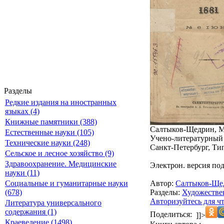
Разделы
Редкие издания на иностранных
языках (4)
Книжные памятники (388)
Салтыков-Щедрин, М
Естественные науки (105)
Учено-литературный 
Технические науки (248)
Санкт-Петербург, Тип
Сельское и лесное хозяйство (9)
Здравоохранение. Медицинские
Электрон. версия под
науки (11)
Автор:
Салтыков-Ще
Социальные и гуманитарные науки
Разделы:
Художестве
(678)
Авторизуйтесь для ч
Литература универсального
содержания (1)
Поделиться:
]]>
Краеведение (1498)