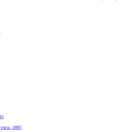
6
95
тоги. 1895