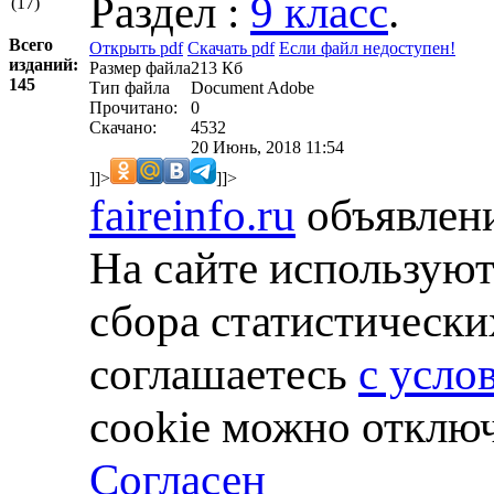
Раздел :
9 класс
.
(17)
Всего
Открыть pdf
Скачать pdf
Если файл недоступен!
изданий:
Размер файла
213 Кб
145
Тип файла
Document Adobe
Прочитано:
0
Скачано:
4532
20 Июнь, 2018 11:54
]]>
]]>
faireinfo.ru
объявлени
На сайте используют
сбора статистически
соглашаетесь
с усло
cookie можно отключ
Согласен