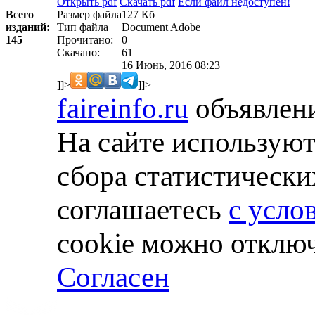
Открыть pdf
Скачать pdf
Если файл недоступен!
Размер файла
127 Кб
Всего
Тип файла
Document Adobe
изданий:
Прочитано:
0
145
Скачано:
61
16 Июнь, 2016 08:23
]]>
]]>
faireinfo.ru
объявлени
На сайте используют
сбора статистически
соглашаетесь
с усло
cookie можно отключ
Согласен