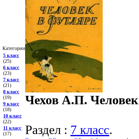
Категории
5 класс
(25)
6 класс
(23)
7 класс
(21)
8 класс
Чехов А.П. Человек
(19)
9 класс
(18)
10 класс
(22)
Раздел :
7 класс
.
11 класс
(17)