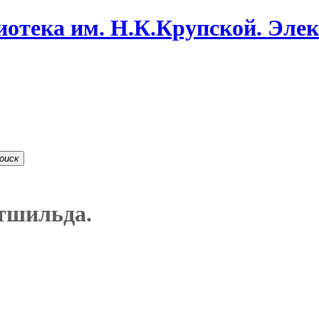
иотека им. Н.К.Крупской. Эле
оиск
тшильда.