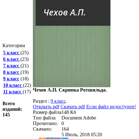
Категории
5 класс
(25)
6 класс
(23)
7 класс
(21)
8 класс
(19)
9 класс
(18)
10 класс
(22)
Чехов А.П. Скрипка Ротшильда.
11 класс
(17)
Раздел :
9 класс
.
Всего
Открыть pdf
Скачать pdf
Если файл недоступен!
изданий:
Размер файла
148 Кб
145
Тип файла
Document Adobe
Прочитано:
0
Скачано:
164
5 Июль, 2018 05:20