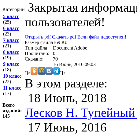
Закрытая информаци
Категории
5 класс
пользователей!
(25)
6 класс
(23)
Открыть pdf
Скачать pdf
Если файл недоступен!
7 класс
Размер файла
169 Кб
(21)
Тип файла
Document Adobe
8 класс
Прочитано:
0
(19)
Скачано:
70
9 класс
16 Июнь, 2016 09:03
(18)
]]>
]]>
10 класс
В этом разделе:
(22)
11 класс
18 Июнь, 2018
(17)
Всего
Лесков Н. Тупейный
изданий:
145
17 Июнь, 2016