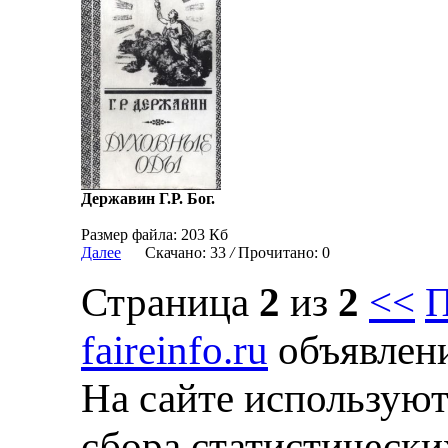
Державин Г.Р. Бог.
Размер файла: 203 Кб
Далее
Скачано: 33
/
Прочитано: 0
Страница
2
из
2
<<
П
faireinfo.ru
объявлени
На сайте используют
сбора статистически