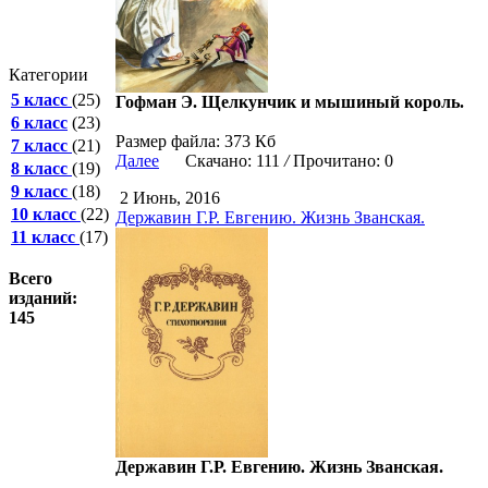
Категории
5 класс
(25)
Гофман Э. Щелкунчик и мышиный король.
6 класс
(23)
Размер файла: 373 Кб
7 класс
(21)
Далее
Скачано: 111
/
Прочитано: 0
8 класс
(19)
9 класс
(18)
2 Июнь, 2016
10 класс
(22)
Державин Г.Р. Евгению. Жизнь Званская.
11 класс
(17)
Всего
изданий:
145
Державин Г.Р. Евгению. Жизнь Званская.