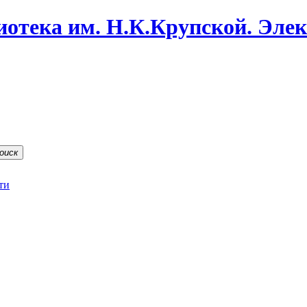
иотека им. Н.К.Крупской. Эле
оиск
ти