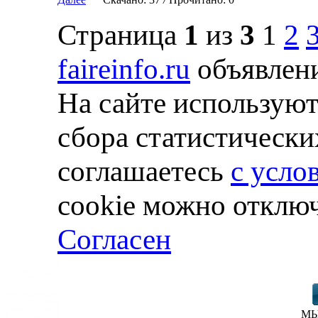
Страница
1
из
3
1
2
faireinfo.ru
объявлени
На сайте используют
сбора статистически
соглашаетесь
с усло
cookie можно отключ
Согласен
МЫ