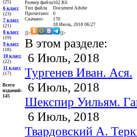
(25)
Размер файла
162 Кб
Тип файла
Document Adobe
6 класс
Прочитано:
0
(23)
Скачано:
170
7 класс
18 Июль, 2018 06:27
(21)
8 класс
]]>
]]>
(19)
В этом разделе:
9 класс
(18)
6 Июль, 2018
10 класс
(22)
11 класс
Тургенев Иван. Ася.
(17)
6 Июль, 2018
Всего
изданий:
145
Шекспир Уильям. Га
6 Июль, 2018
Твардовский А. Терки