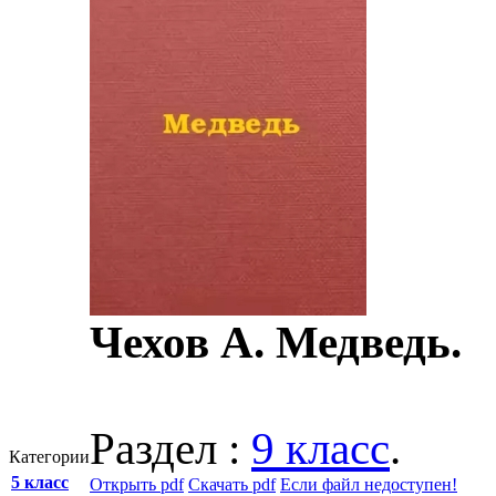
Чехов А. Медведь.
Раздел :
9 класс
.
Категории
5 класс
Открыть pdf
Скачать pdf
Если файл недоступен!