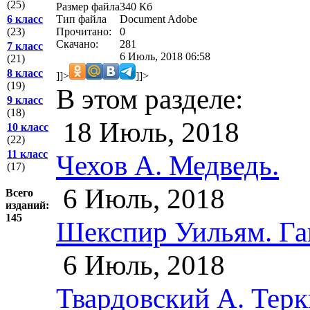
(25)
Размер файла
340 Кб
Тип файла
Document Adobe
6 класс
Прочитано:
0
(23)
Скачано:
281
7 класс
6 Июль, 2018 06:58
(21)
8 класс
]]>
]]>
(19)
В этом разделе:
9 класс
(18)
18 Июль, 2018
10 класс
(22)
11 класс
Чехов А. Медведь.
(17)
6 Июль, 2018
Всего
изданий:
145
Шекспир Уильям. Га
6 Июль, 2018
Твардовский А. Терки