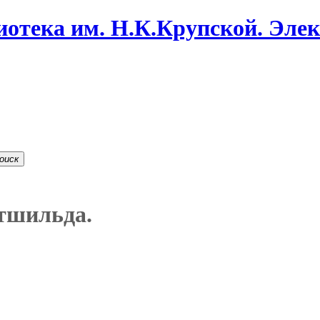
иотека им. Н.К.Крупской. Эле
оиск
тшильда.