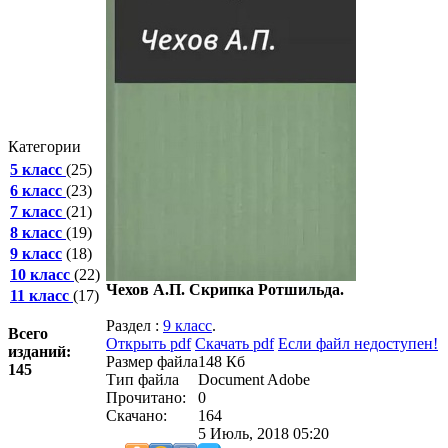
Категории
5 класс
(25)
6 класс
(23)
7 класс
(21)
8 класс
(19)
9 класс
(18)
10 класс
(22)
Чехов А.П. Скрипка Ротшильда.
11 класс
(17)
Раздел :
9 класс
.
Всего
Открыть pdf
Скачать pdf
Если файл недоступен!
изданий:
Размер файла
148 Кб
145
Тип файла
Document Adobe
Прочитано:
0
Скачано:
164
5 Июль, 2018 05:20