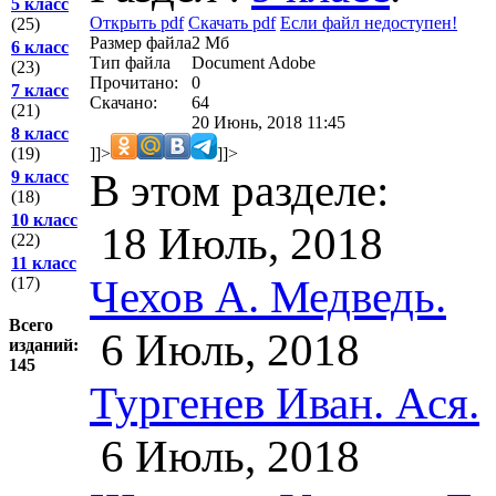
5 класс
Открыть pdf
Скачать pdf
Если файл недоступен!
(25)
Размер файла
2 Мб
6 класс
Тип файла
Document Adobe
(23)
Прочитано:
0
7 класс
Скачано:
64
(21)
20 Июнь, 2018 11:45
8 класс
]]>
]]>
(19)
В этом разделе:
9 класс
(18)
10 класс
18 Июль, 2018
(22)
11 класс
Чехов А. Медведь.
(17)
Всего
6 Июль, 2018
изданий:
145
Тургенев Иван. Ася.
6 Июль, 2018