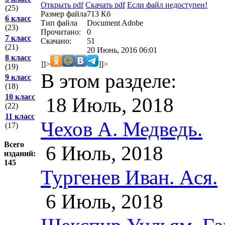
Открыть pdf
Скачать pdf
Если файл недоступен!
(25)
Размер файла
713 Кб
6 класс
Тип файла
Document Adobe
(23)
Прочитано:
0
7 класс
Скачано:
51
(21)
20 Июнь, 2016 06:01
8 класс
]]>
]]>
(19)
В этом разделе:
9 класс
(18)
10 класс
18 Июль, 2018
(22)
11 класс
Чехов А. Медведь.
(17)
Всего
6 Июль, 2018
изданий:
145
Тургенев Иван. Ася.
6 Июль, 2018