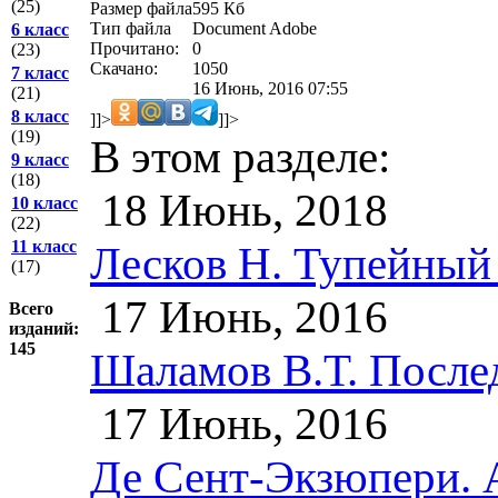
(25)
Размер файла
595 Кб
Тип файла
Document Adobe
6 класс
Прочитано:
0
(23)
Скачано:
1050
7 класс
16 Июнь, 2016 07:55
(21)
8 класс
]]>
]]>
(19)
В этом разделе:
9 класс
(18)
18 Июнь, 2018
10 класс
(22)
11 класс
Лесков Н. Тупейный
(17)
17 Июнь, 2016
Всего
изданий:
145
Шаламов В.Т. После
17 Июнь, 2016
Де Сент-Экзюпери. 