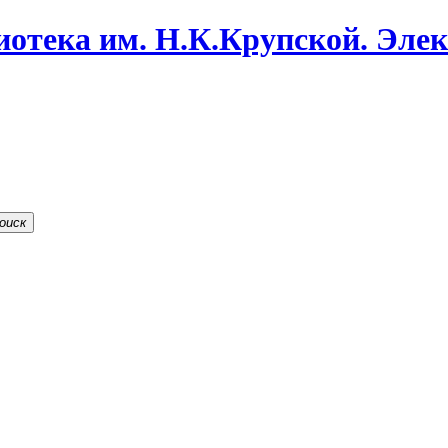
иотека им. Н.К.Крупской. Эле
оиск