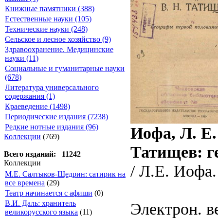
Книжные памятники (388)
Естественные науки (105)
Технические науки (248)
Сельское и лесное хозяйство (9)
Здравоохранение. Медицинские
науки (11)
Социальные и гуманитарные науки
(678)
Литература универсального
содержания (1)
Краеведение (1498)
Периодические издания (7238)
Редкие нотные издания (96)
Иофа, Л. Е
Коллекции
(769)
Татищев: г
Всего изданий: 11242
Коллекции
/ Л.Е. Иофа. 
М.Е. Салтыков-Щедрин: сатирик на
все времена
(29)
Театр начинается с афиши
(0)
В.И. Даль: хранитель
Электрон. ве
великорусского языка
(11)