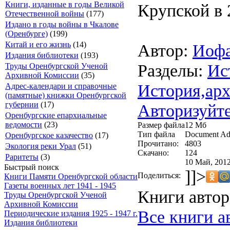
Книги, изданные в годы Великой
Крупской в 
Отечественной войны
(177)
Издано в годы войны в Чкалове
(Оренбурге)
(199)
Китай и его жизнь
(14)
Автор:
Иофа
Издания библиотеки
(193)
Разделы:
Ис
Труды Оренбургской Ученой
Архивной Комиссии
(35)
История,арх
Адрес-календари и справочные
(памятные) книжки Оренбургской
губернии
(17)
Авторизуйте
Оренбургские епархиальные
ведомости
(23)
Размер файла
12 Мб
Тип файла
Document Ad
Оренбургское казачество
(17)
Прочитано:
4803
Экология реки Урал
(51)
Скачано:
124
Раритеты
(3)
10 Май, 2012
Быстрый поиск
]]>
Поделиться:
Книги Памяти Оренбургской области
Газеты военных лет 1941 - 1945
Книги автор
Труды Оренбургской Ученой
Архивной Комиссии
Все книги а
Периодические издания 1925 - 1947 г.
Издания библиотеки